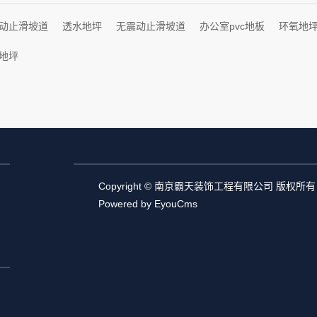
动止滑坡道
透水地坪
无震动止滑坡道
办公室pvc地板
环氧地
地坪
Copyright © 南京霸天装饰工程有限公司 版权所有
Powered by EyouCms